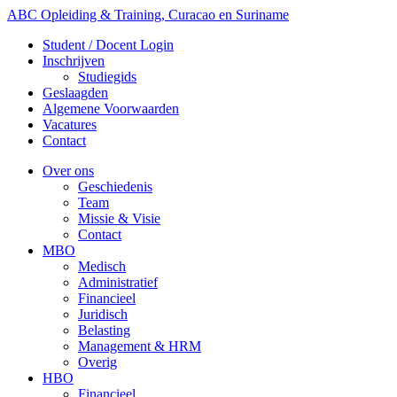
ABC Opleiding & Training, Curacao en Suriname
Student / Docent Login
Inschrijven
Studiegids
Geslaagden
Algemene Voorwaarden
Vacatures
Contact
Over ons
Geschiedenis
Team
Missie & Visie
Contact
MBO
Medisch
Administratief
Financieel
Juridisch
Belasting
Management & HRM
Overig
HBO
Financieel