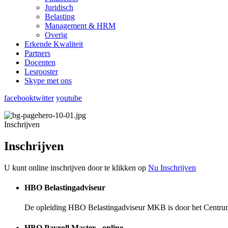
Juridisch
Belasting
Management & HRM
Overig
Erkende Kwaliteit
Partners
Docenten
Lesrooster
Skype met ons
facebook
twitter
youtube
Inschrijven
Inschrijven
U kunt online inschrijven door te klikken op
Nu Inschrijven
HBO Belastingadviseur
De opleiding HBO Belastingadviseur MKB is door het Centrum
HBO Payroll Master - online