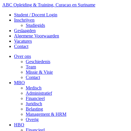
ABC Opleiding & Training, Curacao en Suriname
Student / Docent Login
Inschrijven
Studiegids
Geslaagden
Algemene Voorwaarden
Vacatures
Contact
Over ons
Geschiedenis
Team
Missie & Visie
Contact
MBO
Medisch
Administratief
Financieel
Juridisch
Belasting
Management & HRM
Overig
HBO
Financieel