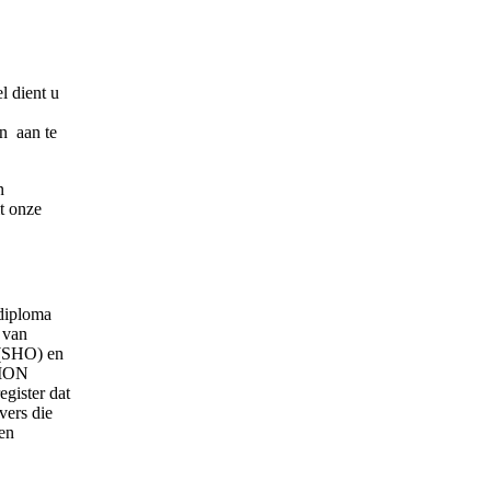
l dient u
n aan te
n
t onze
diploma
 van
 (SHO) en
PION
egister dat
ers die
len