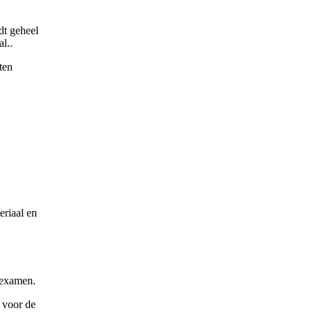
t geheel
l..
ten
eriaal en
 examen.
voor de