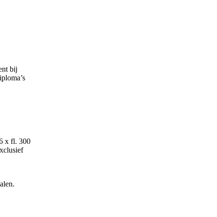
t bij
diploma’s
6 x fl. 300
xclusief
alen.