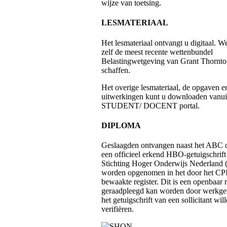
wijze van toetsing.
LESMATERIAAL
Het lesmateriaal ontvangt u digitaal. We
zelf de meest recente wettenbundel
Belastingwetgeving van Grant Thornto
schaffen.
Het overige lesmateriaal, de opgaven e
uitwerkingen kunt u downloaden vanui
STUDENT/ DOCENT portal.
DIPLOMA
Geslaagden ontvangen naast het ABC 
een officieel erkend HBO-getuigschrift
Stichting Hoger Onderwijs Nederland
worden opgenomen in het door het C
bewaakte register. Dit is een openbaar r
geraadpleegd kan worden door werkgev
het getuigschrift van een sollicitant wil
verifiëren.