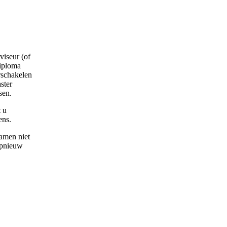
iseur (of
diploma
rschakelen
ster
sen.
 u
ens.
xamen niet
pnieuw