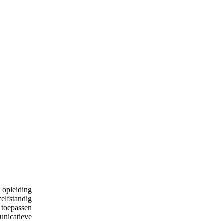
e opleiding
zelfstandig
 toepassen
unicatieve