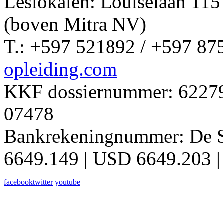
Leslokalen: Louiselaan 11
(boven Mitra NV)
T.: +597 521892 / +597 87
opleiding.com
KKF dossiernummer: 62279 
07478
Bankrekeningnummer: De 
6649.149 | USD 6649.203 |
facebook
twitter
youtube