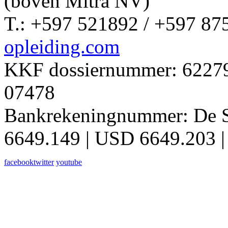
(boven Mitra NV)
T.: +597 521892 / +597 87
opleiding.com
KKF dossiernummer: 62279 
07478
Bankrekeningnummer: De 
6649.149 | USD 6649.203 |
facebook
twitter
youtube