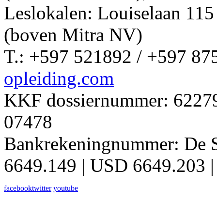
Leslokalen: Louiselaan 11
(boven Mitra NV)
T.: +597 521892 / +597 87
opleiding.com
KKF dossiernummer: 62279 
07478
Bankrekeningnummer: De 
6649.149 | USD 6649.203 |
facebook
twitter
youtube