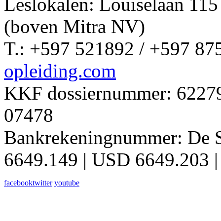
Leslokalen: Louiselaan 11
(boven Mitra NV)
T.: +597 521892 / +597 87
opleiding.com
KKF dossiernummer: 62279 
07478
Bankrekeningnummer: De 
6649.149 | USD 6649.203 |
facebook
twitter
youtube