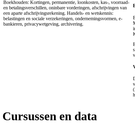
Boekhouden: Kortingen, permanentie, loonkosten, kas-, voorraad-
en betalingsverschillen, oninbare vorderingen, afschrijvingen van
een aparte afschrijvingsrekening. Handels- en wetskennis:
B
belastingen en sociale verzekeringen, ondernemingsvormen, e-
M
bankieren, privacywetgeving, archivering.
i
E
s
v
v
h
Cursussen en data