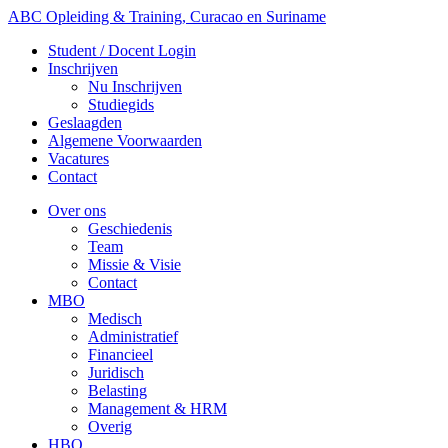
ABC Opleiding & Training, Curacao en Suriname
Student / Docent Login
Inschrijven
Nu Inschrijven
Studiegids
Geslaagden
Algemene Voorwaarden
Vacatures
Contact
Over ons
Geschiedenis
Team
Missie & Visie
Contact
MBO
Medisch
Administratief
Financieel
Juridisch
Belasting
Management & HRM
Overig
HBO