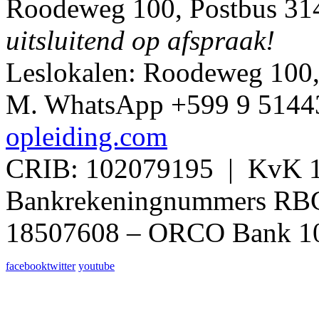
Roodeweg 100, Postbus 314
uitsluitend op afspraak!
Leslokalen: Roodeweg 100
M. WhatsApp +599 9 514432
opleiding.com
CRIB: 102079195 | KvK 1
Bankrekeningnummers RB
18507608 – ORCO Bank 1
facebook
twitter
youtube